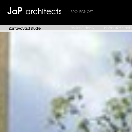
SPOLEČNOST
rodinné domy
občanské stavb
Zastavovací studie